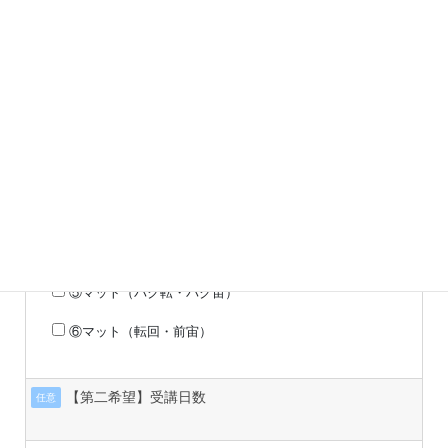
【第二希望】受講種目
任意
①鉄棒（け上がり）
②とび箱（開脚とび・台上前転）
③マット（倒立・側転・後転倒立）
④鉄棒（逆上がり・空中逆上がり・空中前回り）
⑤マット（バク転・バク宙）
⑥マット（転回・前宙）
【第二希望】受講日数
任意